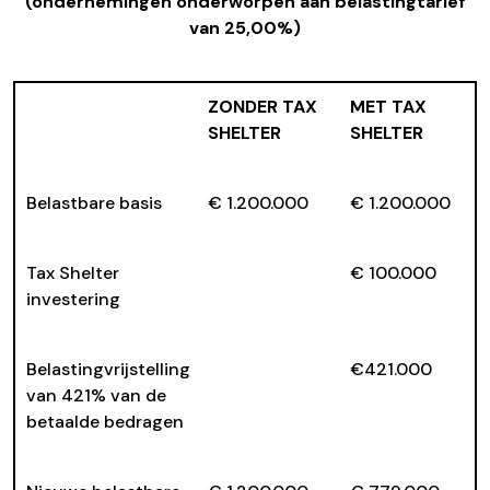
(ondernemingen onderworpen aan belastingtarief
van 25,00%)
ZONDER TAX
MET TAX
SHELTER
SHELTER
Belastbare basis
€ 1.200.000
€ 1.200.000
Tax Shelter
€ 100.000
investering
Belastingvrijstelling
€421.000
van 421% van de
betaalde bedragen