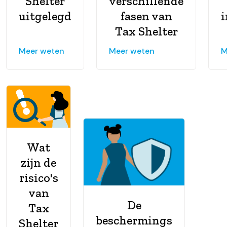
Shelter
verschillende
uitgelegd
fasen van
i
Tax Shelter
Meer weten
Meer weten
M
Wat
zijn de
risico's
van
De
Tax
beschermings
Shelter