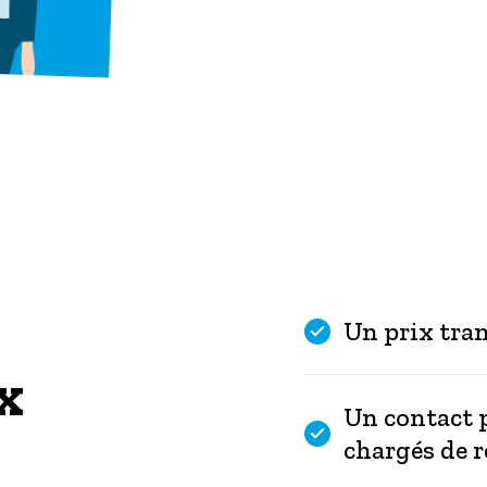
Un prix tra
x
Un contact p
chargés de r