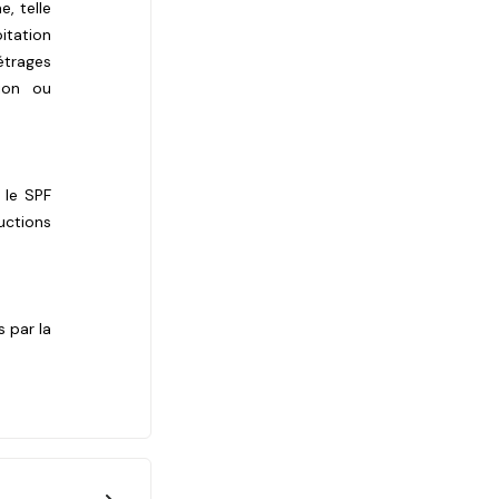
e, telle
itation
trages
tion ou
r le SPF
uctions
 par la