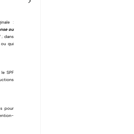
inale :
anse ou
l
; dans
 ou qui
r le SPF
uctions
is pour
ention-