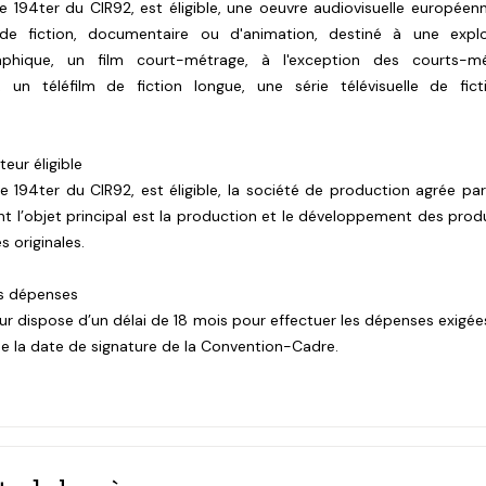
cle 194ter du CIR92, est éligible, une oeuvre audiovisuelle européenn
de fiction, documentaire ou d'animation, destiné à une explo
aphique, un film court-métrage, à l'exception des courts-mé
es, un téléfilm de fiction longue, une série télévisuelle de fic
teur éligible
cle 194ter du CIR92, est éligible, la société de production agrée pa
t l’objet principal est la production et le développement des prod
s originales.
es dépenses
r dispose d’un délai de 18 mois pour effectuer les dépenses exigées
r de la date de signature de la Convention-Cadre.