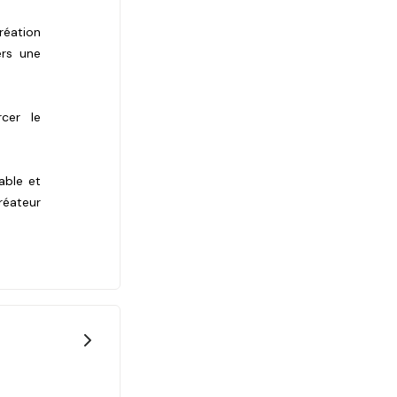
éation
ers une
rcer le
able et
réateur