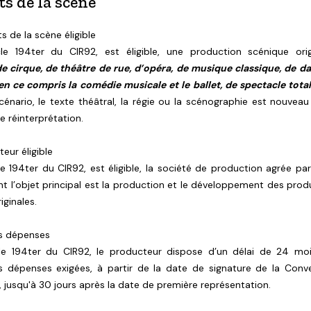
s de la scène
ts de la scène éligible
icle 194ter du CIR92, est éligible, une production scénique orig
 de cirque, de théâtre de rue, d’opéra, de musique classique, de d
en ce compris la comédie musicale et le ballet, de spectacle tota
scénario, le texte théâtral, la régie ou la scénographie est nouveau
 réinterprétation.
teur éligible
cle 194ter du CIR92, est éligible, la société de production agrée pa
t l’objet principal est la production et le développement des prod
iginales.
es dépenses
icle 194ter du CIR92, le producteur dispose d’un délai de 24 mo
es dépenses exigées, à partir de la date de signature de la Conv
, jusqu'à 30 jours après la date de première représentation.