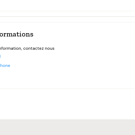
formations
information, contactez nous
l
phone