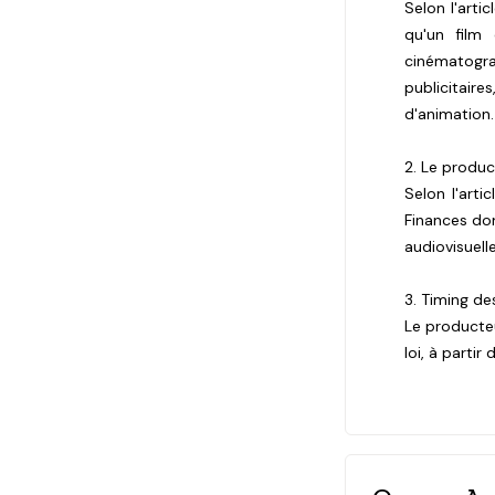
Selon l'arti
qu'un film 
cinématogr
publicitair
d'animation.
2. Le produc
Selon l'arti
Finances don
audiovisuelle
3. Timing d
Le producteu
loi, à parti