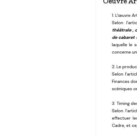
Oeuvre Art
1. L'œuvre Ar
Selon l'art
théâtrale ,
de cabaret 
laquelle le 
concerne une
2. Le produc
Selon l'arti
Finances don
scéniques or
3. Timing d
Selon l'art
effectuer l
Cadre, et ce